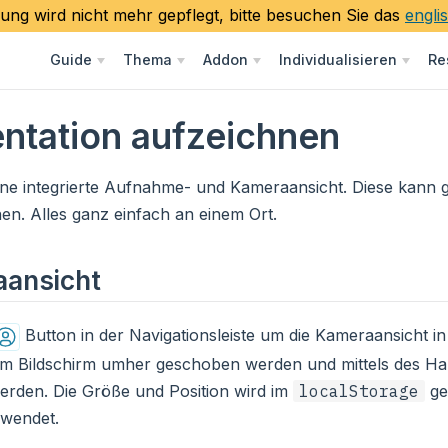
ung wird nicht mehr gepflegt, bitte besuchen Sie das
engl
Guide
Thema
Addon
Individualisieren
Re
ntation aufzeichnen
eine integrierte Aufnahme- und Kameraansicht. Diese kann 
en. Alles ganz einfach an einem Ort.
ansicht
Button in der Navigationsleiste um die Kameraansicht i
m Bildschirm umher geschoben werden und mittels des Han
erden. Die Größe und Position wird im
localStorage
ge
ewendet.