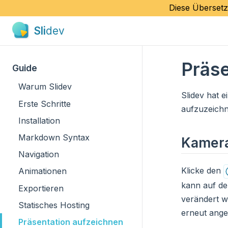
Diese Übersetz
Sli
dev
Präse
Guide
Warum Slidev
Slidev hat 
Erste Schritte
aufzuzeichn
Installation
Markdown Syntax
Kamera
Navigation
Klicke den
Animationen
kann auf de
Exportieren
verändert w
Statisches Hosting
erneut ang
Präsentation aufzeichnen