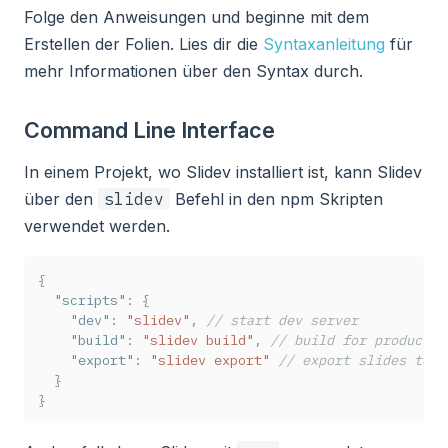
Folge den Anweisungen und beginne mit dem
Erstellen der Folien. Lies dir die
Syntaxanleitung
für
mehr Informationen über den Syntax durch.
Command Line Interface
In einem Projekt, wo Slidev installiert ist, kann Slidev
über den
slidev
Befehl in den npm Skripten
verwendet werden.
{
"scripts"
:
{
"dev"
:
"slidev"
,
// start dev server
"build"
:
"slidev build"
,
// build for productio
"export"
:
"slidev export"
// export slides to p
}
}