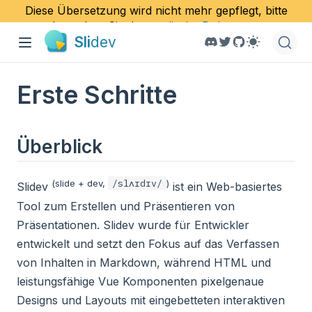
Diese Übersetzung wird nicht mehr gepflegt, bitte
besuchen Sie das
englische Dokument
.
Sli
dev
Erste Schritte
Überblick
/slʌɪdɪv/
(slide + dev,
)
Slidev
ist ein Web-basiertes
Tool zum Erstellen und Präsentieren von
Präsentationen. Slidev wurde für Entwickler
entwickelt und setzt den Fokus auf das Verfassen
von Inhalten in Markdown, während HTML und
leistungsfähige Vue Komponenten pixelgenaue
Designs und Layouts mit eingebetteten interaktiven