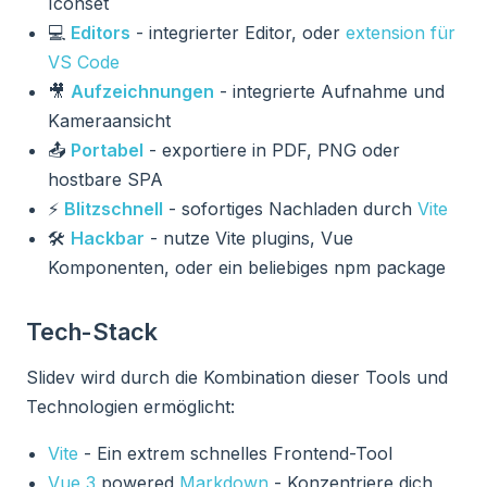
Iconset
💻
Editors
- integrierter Editor, oder
extension für
VS Code
🎥
Aufzeichnungen
- integrierte Aufnahme und
Kameraansicht
📤
Portabel
- exportiere in PDF, PNG oder
hostbare SPA
⚡️
Blitzschnell
- sofortiges Nachladen durch
Vite
🛠
Hackbar
- nutze Vite plugins, Vue
Komponenten, oder ein beliebiges npm package
Tech-Stack
Slidev wird durch die Kombination dieser Tools und
Technologien ermöglicht:
Vite
- Ein extrem schnelles Frontend-Tool
Vue 3
powered
Markdown
- Konzentriere dich